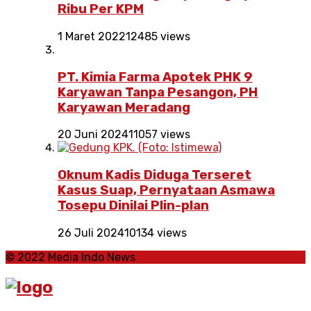
Ribu Per KPM
1 Maret 2022
12485 views
PT. Kimia Farma Apotek PHK 9
Karyawan Tanpa Pesangon, PH
Karyawan Meradang
20 Juni 2024
11057 views
Oknum Kadis Diduga Terseret
Kasus Suap, Pernyataan Asmawa
Tosepu Dinilai Plin-plan
26 Juli 2024
10134 views
© 2022 Media Indo News