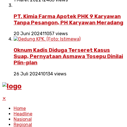
PT. Kimia Farma Apotek PHK 9 Karyawan
Tanpa Pesangon, PH Karyawan Meradang
20 Juni 2024
11057 views
Oknum Kadis Diduga Terseret Kasus
Suap, Pernyataan Asmawa Tosepu Dinilai
Plin-plan
26 Juli 2024
10134 views
✕
Home
Headline
Nasional
Regional