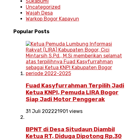
Sukabumi
Uncategorized
Wajah Desa
Warkop Bogor Kapayun
Popular
Posts
Fuad Kasyfurrahman Terpilih Jadi
Ketua KNPI, Pemuda LIRA Bogor
Siap Jadi Motor Penggerak
31 Juli 2022
21901 views
BPNT di Desa Situdaun Diambil
Ketua RT, Diduga Dipotong Rp.30