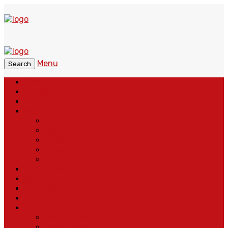
Menu
Search
Home
Headline
Nasional
Regional
Banten
Bogor
Depok
Sukabumi
Cianjur
Lintas Daerah
Peristiwa
Pendidikan
Politik
More
Wajah Desa
Adventorial