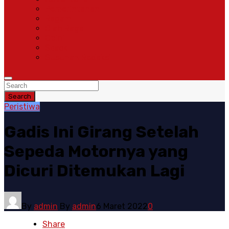
Pemerintahan
Ragam
Olah Raga
Opini
Sosok
Susunan Redaksi
Search
Peristiwa
Gadis Ini Girang Setelah
Sepeda Motornya yang
Dicuri Ditemukan Lagi
By
admin
By
admin
6 Maret 2022
0
Share