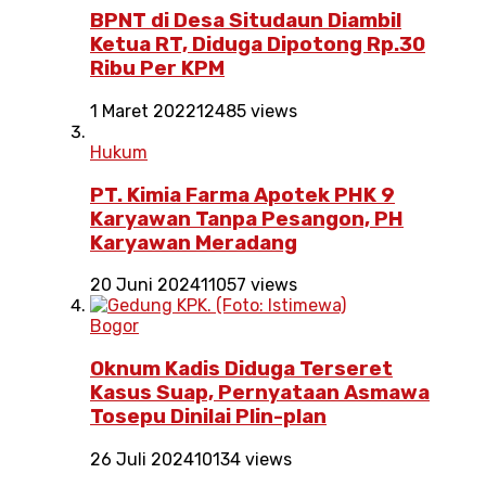
BPNT di Desa Situdaun Diambil
Ketua RT, Diduga Dipotong Rp.30
Ribu Per KPM
1 Maret 2022
12485 views
Hukum
PT. Kimia Farma Apotek PHK 9
Karyawan Tanpa Pesangon, PH
Karyawan Meradang
20 Juni 2024
11057 views
Bogor
Oknum Kadis Diduga Terseret
Kasus Suap, Pernyataan Asmawa
Tosepu Dinilai Plin-plan
26 Juli 2024
10134 views