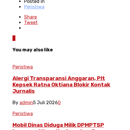
Posted in
Peristiwa
Share
Tweet
0
You may also like
Peristiwa
Alergi Transparansi Anggaran, Plt
Kepsek Ratna Oktiana Blokir Kontak
Jurnalis
By
admin
5 Juli 2026
0
Peristiwa
Mobil Dinas Diduga Milik DPMPTSP