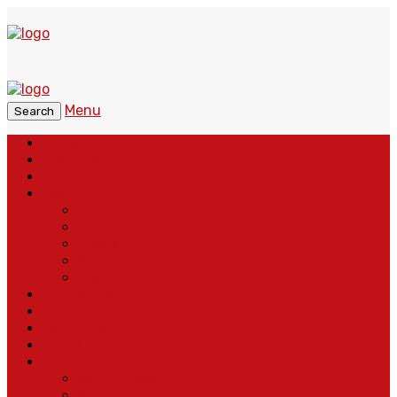
Menu
Search
Home
Headline
Nasional
Regional
Banten
Bogor
Depok
Sukabumi
Cianjur
Lintas Daerah
Peristiwa
Pendidikan
Politik
More
Wajah Desa
Adventorial