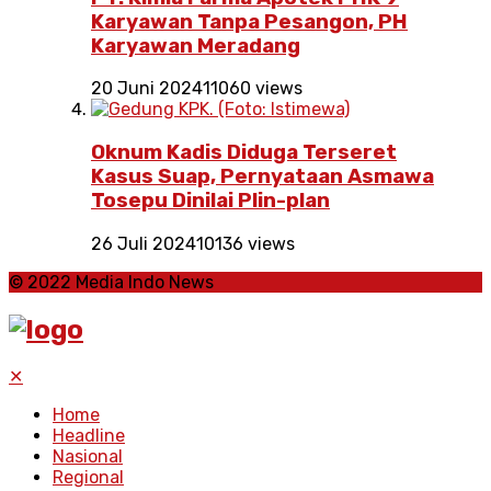
Karyawan Tanpa Pesangon, PH
Karyawan Meradang
20 Juni 2024
11060 views
Oknum Kadis Diduga Terseret
Kasus Suap, Pernyataan Asmawa
Tosepu Dinilai Plin-plan
26 Juli 2024
10136 views
© 2022 Media Indo News
✕
Home
Headline
Nasional
Regional