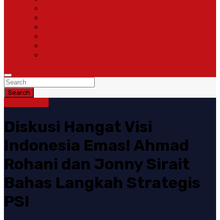
Pemerintahan
Ragam
Olah Raga
Opini
Sosok
Susunan Redaksi
Search
Bogor
Politik
Diskusi Hangat Visi
Indonesia Emas! Ahmad
Rohani dan Jonny Sirait
Bahas Langkah Strategis
PSI