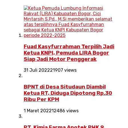
Fuad Kasyfurrahman Terpilih Jadi
Ketua KNPI, Pemuda LIRA Bogor
Siap Jadi Motor Penggerak
31 Juli 2022
21907 views
BPNT di Desa Situdaun Diambil
Ketua RT, Diduga Dipotong Rp.30
Ribu Per KPM
1 Maret 2022
12486 views
PT. Kimia Farma Apotek PHK 9