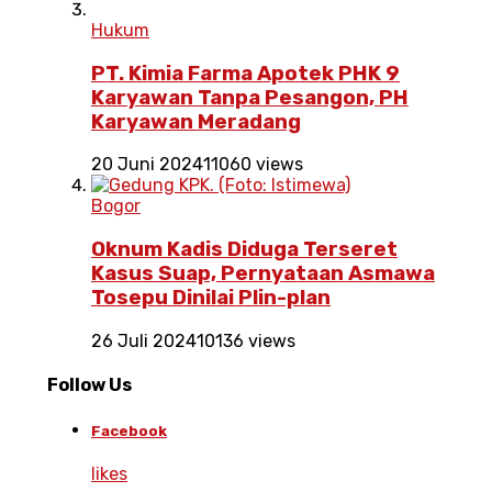
Hukum
PT. Kimia Farma Apotek PHK 9
Karyawan Tanpa Pesangon, PH
Karyawan Meradang
20 Juni 2024
11060 views
Bogor
Oknum Kadis Diduga Terseret
Kasus Suap, Pernyataan Asmawa
Tosepu Dinilai Plin-plan
26 Juli 2024
10136 views
Follow Us
Facebook
likes