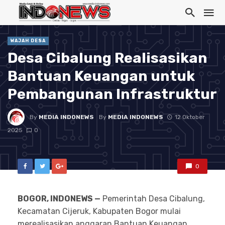
WAJAH DESA
Desa Cibalung Realisasikan
Bantuan Keuangan untuk
Pembangunan Infrastruktur
By
MEDIA INDONEWS
By
MEDIA INDONEWS
12 Oktober
2025
0
0
BOGOR
,
INDONEWS
—
Pemerintah Desa Cibalung,
Kecamatan Cijeruk, Kabupaten Bogor mulai
merealisasikan anggaran Bantuan Keuangan