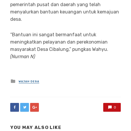
pemerintah pusat dan daerah yang telah
menyalurkan bantuan keuangan untuk kemajuan
desa.
“Bantuan ini sangat bermanfaat untuk
meningkatkan pelayanan dan perekonomian
masyarakat Desa Cibalung,” pungkas Wahyu.
(Nurman N)
Posted
WAJAH DESA
in
0
YOU MAY ALSO LIKE