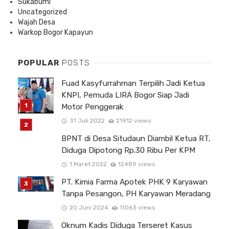
Sukabumi
Uncategorized
Wajah Desa
Warkop Bogor Kapayun
POPULAR
POSTS
Fuad Kasyfurrahman Terpilih Jadi Ketua
KNPI, Pemuda LIRA Bogor Siap Jadi
Motor Penggerak
31 Juli 2022
21912 views
BPNT di Desa Situdaun Diambil Ketua RT,
Diduga Dipotong Rp.30 Ribu Per KPM
1 Maret 2022
12489 views
PT. Kimia Farma Apotek PHK 9 Karyawan
Tanpa Pesangon, PH Karyawan Meradang
20 Juni 2024
11063 views
Oknum Kadis Diduga Terseret Kasus