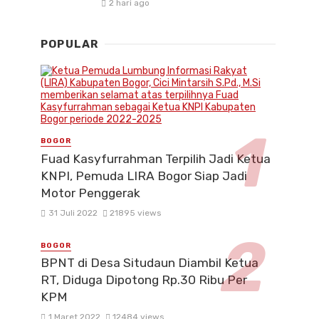
2 hari ago
POPULAR
BOGOR
Fuad Kasyfurrahman Terpilih Jadi Ketua
KNPI, Pemuda LIRA Bogor Siap Jadi
Motor Penggerak
31 Juli 2022
21895 views
BOGOR
BPNT di Desa Situdaun Diambil Ketua
RT, Diduga Dipotong Rp.30 Ribu Per
KPM
1 Maret 2022
12484 views