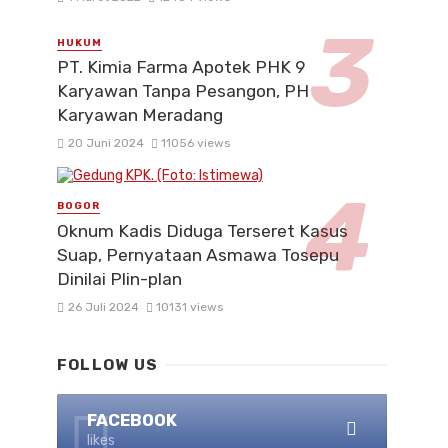
HUKUM
PT. Kimia Farma Apotek PHK 9
Karyawan Tanpa Pesangon, PH
Karyawan Meradang
20 Juni 2024
11056 views
BOGOR
Oknum Kadis Diduga Terseret Kasus
Suap, Pernyataan Asmawa Tosepu
Dinilai Plin-plan
26 Juli 2024
10131 views
FOLLOW US
FACEBOOK
likes