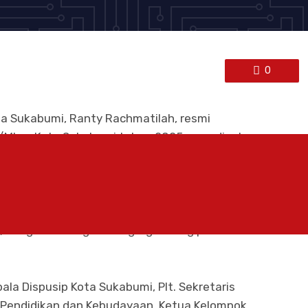
0
ta Sukabumi, Ranty Rachmatilah, resmi
MI se Kota Sukabumi tahun 2025 yang digelar
sip) Kota Sukabumi, Rabu, 3 Juni 2025.
leksi lomba bertutur yang telah
ikuti oleh 64 siswa. Dari jumlah tersebut, 21
al, dengan masing-masing tiga orang per
la Dispusip Kota Sukabumi, Plt. Sekretaris
as Pendidikan dan Kebudayaan, Ketua Kelompok