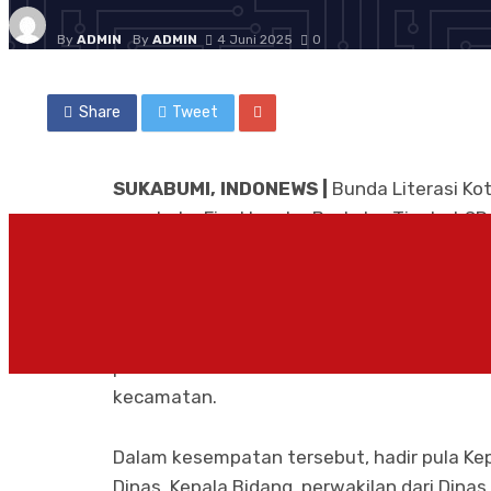
By
ADMIN
By
ADMIN
4 Juni 2025
0
Share
Tweet
SUKABUMI, INDONEWS |
Bunda Literasi Ko
membuka Final Lomba Bertutur Tingkat SD/
di Dinas Perpustakaan dan Kearsipan (Dispu
Acara ini menjadi puncak dari rangkaian se
diselenggarakan di tujuh kecamatan, yang di
peserta terbaik berhasil lolos ke babak fin
kecamatan.
Dalam kesempatan tersebut, hadir pula Kepa
Dinas, Kepala Bidang, perwakilan dari Din