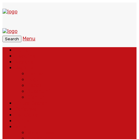
Menu
Search
Home
Headline
Nasional
Regional
Banten
Bogor
Depok
Sukabumi
Cianjur
Lintas Daerah
Peristiwa
Pendidikan
Politik
More
Wajah Desa
Adventorial