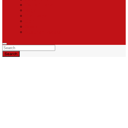
Pemerintahan
Ragam
Olah Raga
Opini
Sosok
Susunan Redaksi
Search