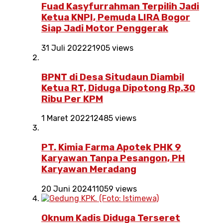
Fuad Kasyfurrahman Terpilih Jadi
Ketua KNPI, Pemuda LIRA Bogor
Siap Jadi Motor Penggerak
31 Juli 2022
21905 views
BPNT di Desa Situdaun Diambil
Ketua RT, Diduga Dipotong Rp.30
Ribu Per KPM
1 Maret 2022
12485 views
PT. Kimia Farma Apotek PHK 9
Karyawan Tanpa Pesangon, PH
Karyawan Meradang
20 Juni 2024
11059 views
Oknum Kadis Diduga Terseret