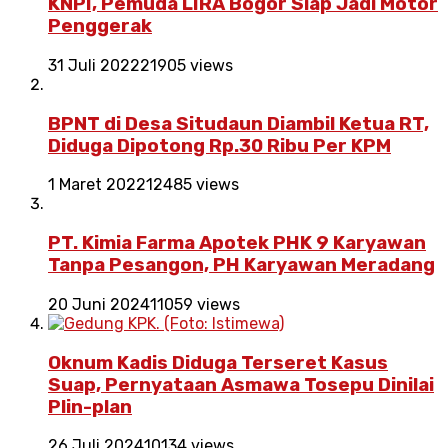
KNPI, Pemuda LIRA Bogor Siap Jadi Motor
Penggerak
31 Juli 2022
21905 views
BPNT di Desa Situdaun Diambil Ketua RT,
Diduga Dipotong Rp.30 Ribu Per KPM
1 Maret 2022
12485 views
PT. Kimia Farma Apotek PHK 9 Karyawan
Tanpa Pesangon, PH Karyawan Meradang
20 Juni 2024
11059 views
Oknum Kadis Diduga Terseret Kasus
Suap, Pernyataan Asmawa Tosepu Dinilai
Plin-plan
26 Juli 2024
10134 views