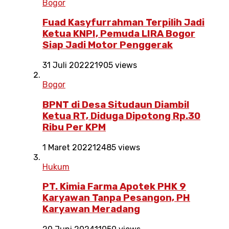
Bogor
Fuad Kasyfurrahman Terpilih Jadi
Ketua KNPI, Pemuda LIRA Bogor
Siap Jadi Motor Penggerak
31 Juli 2022
21905 views
Bogor
BPNT di Desa Situdaun Diambil
Ketua RT, Diduga Dipotong Rp.30
Ribu Per KPM
1 Maret 2022
12485 views
Hukum
PT. Kimia Farma Apotek PHK 9
Karyawan Tanpa Pesangon, PH
Karyawan Meradang