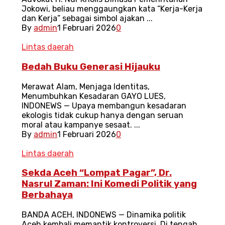
Jokowi, beliau menggaungkan kata “Kerja-Kerja
dan Kerja” sebagai simbol ajakan ...
By
admin
1 Februari 2026
0
Lintas daerah
Bedah Buku Generasi Hijauku
Merawat Alam, Menjaga Identitas,
Menumbuhkan Kesadaran GAYO LUES,
INDONEWS — Upaya membangun kesadaran
ekologis tidak cukup hanya dengan seruan
moral atau kampanye sesaat. ...
By
admin
1 Februari 2026
0
Lintas daerah
Sekda Aceh “Lompat Pagar”, Dr.
Nasrul Zaman: Ini Komedi Politik yang
Berbahaya
BANDA ACEH, INDONEWS — Dinamika politik
Aceh kembali memantik kontroversi. Di tengah