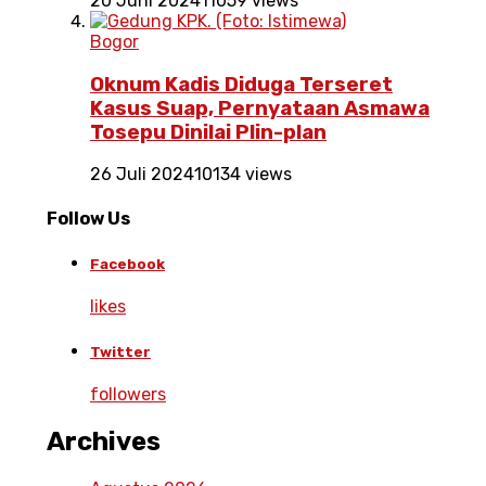
20 Juni 2024
11059 views
Bogor
Oknum Kadis Diduga Terseret
Kasus Suap, Pernyataan Asmawa
Tosepu Dinilai Plin-plan
26 Juli 2024
10134 views
Follow Us
Facebook
likes
Twitter
followers
Archives