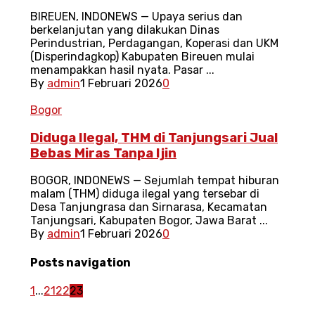
BIREUEN, INDONEWS — Upaya serius dan
berkelanjutan yang dilakukan Dinas
Perindustrian, Perdagangan, Koperasi dan UKM
(Disperindagkop) Kabupaten Bireuen mulai
menampakkan hasil nyata. Pasar ...
By
admin
1 Februari 2026
0
Bogor
Diduga Ilegal, THM di Tanjungsari Jual
Bebas Miras Tanpa Ijin
BOGOR, INDONEWS — Sejumlah tempat hiburan
malam (THM) diduga ilegal yang tersebar di
Desa Tanjungrasa dan Sirnarasa, Kecamatan
Tanjungsari, Kabupaten Bogor, Jawa Barat ...
By
admin
1 Februari 2026
0
Posts navigation
1
...
21
22
23