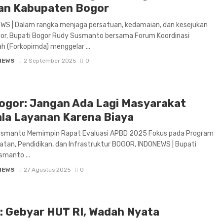
an Kabupaten Bogor
WS | Dalam rangka menjaga persatuan, kedamaian, dan kesejukan
or, Bupati Bogor Rudy Susmanto bersama Forum Koordinasi
h (Forkopimda) menggelar ...
NEWS
2 September 2025
0
ogor: Jangan Ada Lagi Masyarakat
la Layanan Karena Biaya
usmanto Memimpin Rapat Evaluasi APBD 2025 Fokus pada Program
hatan, Pendidikan, dan Infrastruktur BOGOR, INDONEWS | Bupati
smanto ...
NEWS
27 Agustus 2025
0
: Gebyar HUT RI, Wadah Nyata