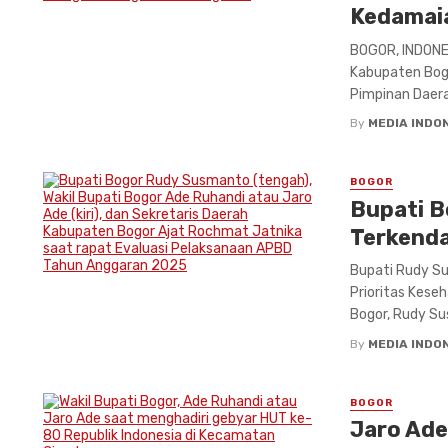
Kedamai
BOGOR, INDONE
Kabupaten Bog
Pimpinan Daera
By
MEDIA INDO
BOGOR
Bupati B
Terkenda
Bupati Rudy S
Prioritas Kese
Bogor, Rudy Su
By
MEDIA INDO
BOGOR
Jaro Ade