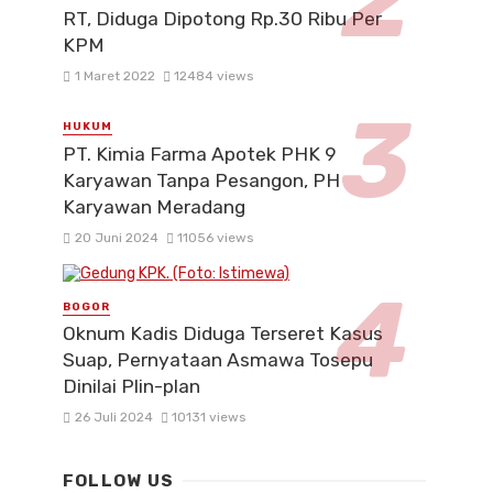
RT, Diduga Dipotong Rp.30 Ribu Per
KPM
1 Maret 2022
12484 views
HUKUM
PT. Kimia Farma Apotek PHK 9
Karyawan Tanpa Pesangon, PH
Karyawan Meradang
20 Juni 2024
11056 views
BOGOR
Oknum Kadis Diduga Terseret Kasus
Suap, Pernyataan Asmawa Tosepu
Dinilai Plin-plan
26 Juli 2024
10131 views
FOLLOW US