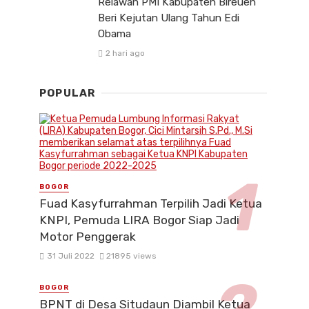
Relawan PMI Kabupaten Bireuen
Beri Kejutan Ulang Tahun Edi
Obama
2 hari ago
POPULAR
BOGOR
Fuad Kasyfurrahman Terpilih Jadi Ketua
KNPI, Pemuda LIRA Bogor Siap Jadi
Motor Penggerak
31 Juli 2022
21895 views
BOGOR
BPNT di Desa Situdaun Diambil Ketua