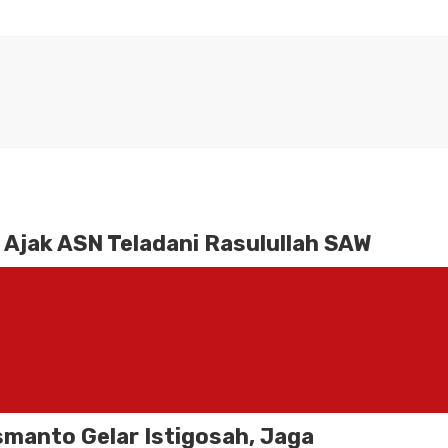
 Ajak ASN Teladani Rasulullah SAW
S | Wakil Bupati Bogor, Ade Ruhandi (Jaro Ade) mengajak seluruh
 Negara (ASN) di lingkungan Pemerintah Kabupaten (Pemkab) Bogor
NEWS
17 September 2025
0
manto Gelar Istigosah, Jaga