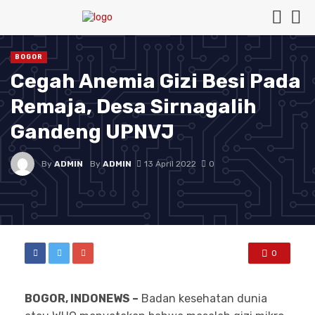
BOGOR
Cegah Anemia Gizi Besi Pada
Remaja, Desa Sirnagalih
Gandeng UPNVJ
By
ADMIN
By
ADMIN
13 April 2022
0
0
BOGOR, INDONEWS –
Badan kesehatan dunia