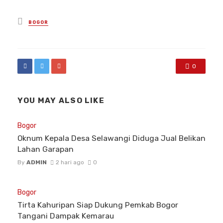
Posted
BOGOR
in
0
YOU MAY ALSO LIKE
Bogor
Oknum Kepala Desa Selawangi Diduga Jual Belikan
Lahan Garapan
By
ADMIN
2 hari ago
0
Bogor
Tirta Kahuripan Siap Dukung Pemkab Bogor
Tangani Dampak Kemarau