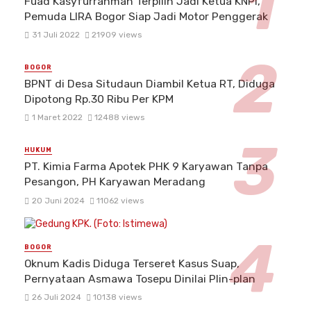
Fuad Kasyfurrahman Terpilih Jadi Ketua KNPI,
Pemuda LIRA Bogor Siap Jadi Motor Penggerak
31 Juli 2022
21909 views
BOGOR
BPNT di Desa Situdaun Diambil Ketua RT, Diduga
Dipotong Rp.30 Ribu Per KPM
1 Maret 2022
12488 views
HUKUM
PT. Kimia Farma Apotek PHK 9 Karyawan Tanpa
Pesangon, PH Karyawan Meradang
20 Juni 2024
11062 views
BOGOR
Oknum Kadis Diduga Terseret Kasus Suap,
Pernyataan Asmawa Tosepu Dinilai Plin-plan
26 Juli 2024
10138 views